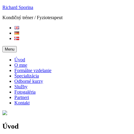
Skip
Richard Sporina
to
Kondičný tréner / Fyzioterapeut
content
Menu
Úvod
O mne
Formálne vzdelanie
Špecializácia
Odborné kurzy
Služby
Fotogaléria
Partneri
Kontakt
Úvod